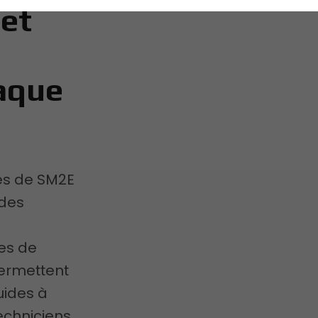
 et
aque
ces de SM2E
 des
s
es de
ermettent
uides à
echniciens