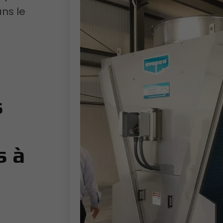
ns le
s
s à