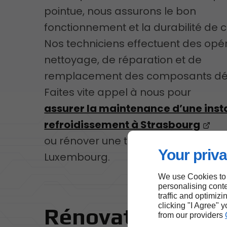
pointue, nous assurons le bon
fonctionnement et la durabilité de c
Nos techniciens effectuent des opé
nettoyage, de réparation et de
remplacement des composants déf
Faites vite appel à nous pour
assurer la maintenance d’une insta
refroidissement à Strasbourg
ou rénover une tour aéroréfrigérant
Your priva
Luxembourg.
We use Cookies to
personalising conte
traffic and optimizi
clicking "I Agree" 
Rénovation de to
from our providers