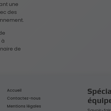
ant une
vec des
ronnement.
 de
 à
naire de
Spécia
Accueil
Contactez-nous
équip
Mentions légales
Savoir-fai