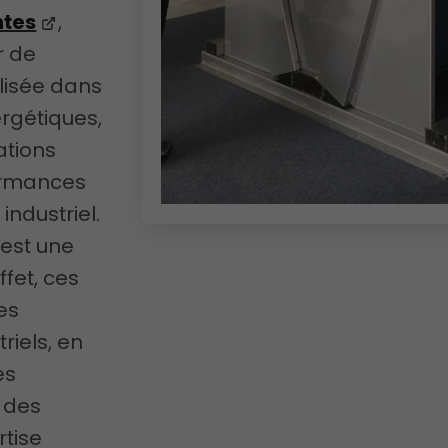
ntes
,
r de
lisée dans
rgétiques,
ations
ormances
industriel.
 est une
ffet, ces
les
riels, en
es
à des
rtise