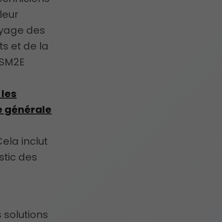
leur
yage des
s et de la
, SM2E
 les
e générale
ela inclut
stic des
 solutions