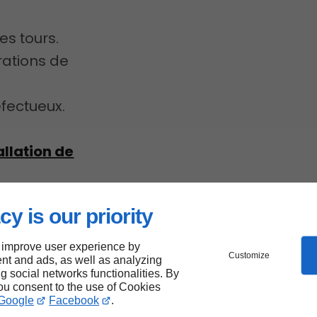
es tours.
rations de
ectueux.
llation de
e à
cy is our priority
 improve user experience by
Customize
nt and ads, as well as analyzing
ng social networks functionalities. By
you consent to the use of Cookies
ur
Google
Facebook
.